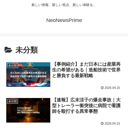
新しい情報、新しい視点、新しい体験を。
NeoNewsPrime
未分類
【事例紹介】まだ日本には産業再
未分類
生の希望がある｜造船技術で世界
と勝負する最新戦略
2025.04.15
【速報】広末涼子の爆走事故｜大
未分類
型トレーラー衝突後に病院で看護
師を殴打する異常事態
2025.04.15